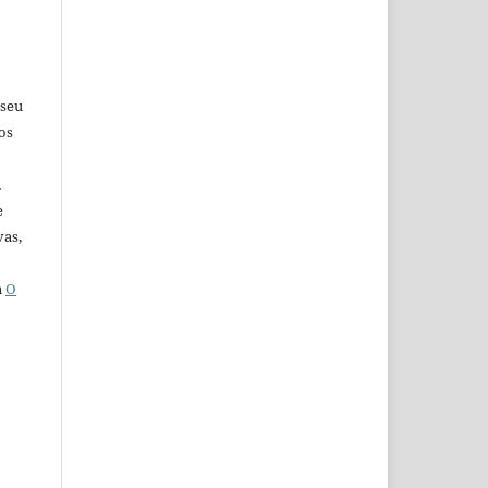
 seu
os
u
e
vas,
a
O