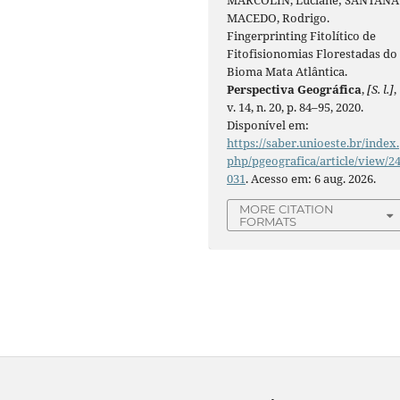
MARCOLIN, Luciane; SANTANA
MACEDO, Rodrigo.
Fingerprinting Fitolítico de
Fitofisionomias Florestadas do
Bioma Mata Atlântica.
Perspectiva Geográfica
,
[S. l.]
,
v. 14, n. 20, p. 84–95, 2020.
Disponível em:
https://saber.unioeste.br/index.
php/pgeografica/article/view/2
031
. Acesso em: 6 aug. 2026.
MORE CITATION
FORMATS