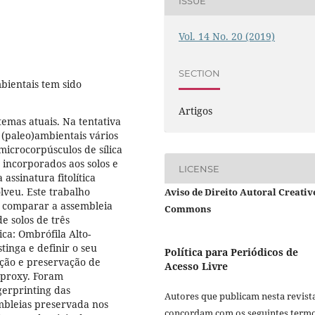
ISSUE
Vol. 14 No. 20 (2019)
SECTION
bientais tem sido
Artigos
emas atuais. Na tentativa
 (paleo)ambientais vários
microcorpúsculos de sílica
 incorporados aos solos e
LICENSE
ssinatura fitolítica
lveu. Este trabalho
Aviso de Direito Autoral Creativ
u comparar a assembleia
Commons
e solos de três
ica: Ombrófila Alto-
inga e definir o seu
Política para Periódicos de
ução e preservação de
Acesso Livre
e proxy. Foram
ngerprinting das
Autores que publicam nesta revist
embleias preservada nos
concordam com os seguintes termo