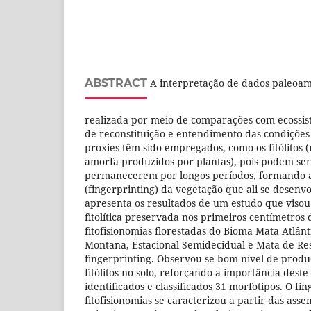
ABSTRACT
A interpretação de dados paleoam
realizada por meio de comparações com ecossist
de reconstituição e entendimento das condições
proxies têm sido empregados, como os fitólitos (
amorfa produzidos por plantas), pois podem ser
permanecerem por longos períodos, formando a a
(fingerprinting) da vegetação que ali se desenvo
apresenta os resultados de um estudo que viso
fitolítica preservada nos primeiros centímetros d
fitofisionomias florestadas do Bioma Mata Atlânt
Montana, Estacional Semidecidual e Mata de Rest
fingerprinting. Observou-se bom nível de prod
fitólitos no solo, reforçando a importância dest
identificados e classificados 31 morfotipos. O fi
fitofisionomias se caracterizou a partir das ass