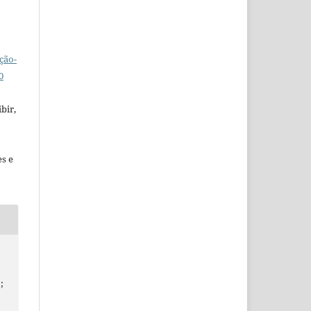
ção-
0
bir,
es e
;