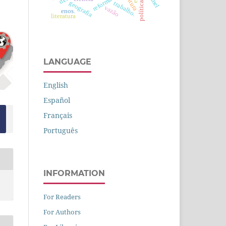
leitura
geografia
trabalho.
vazão
enos.
literatura
LANGUAGE
English
Español
Français
Português
INFORMATION
For Readers
For Authors