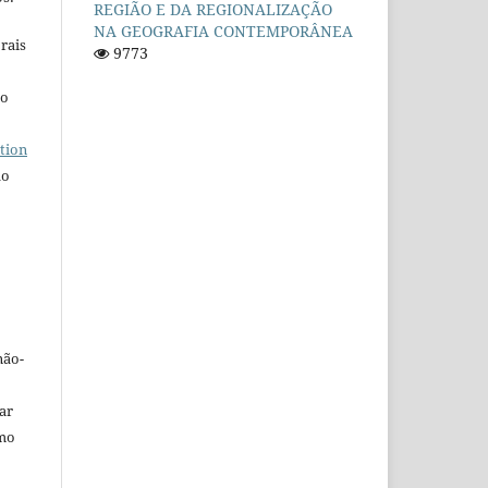
REGIÃO E DA REGIONALIZAÇÃO
NA GEOGRAFIA CONTEMPORÂNEA
rais
9773
ho
tion
do
não-
car
omo