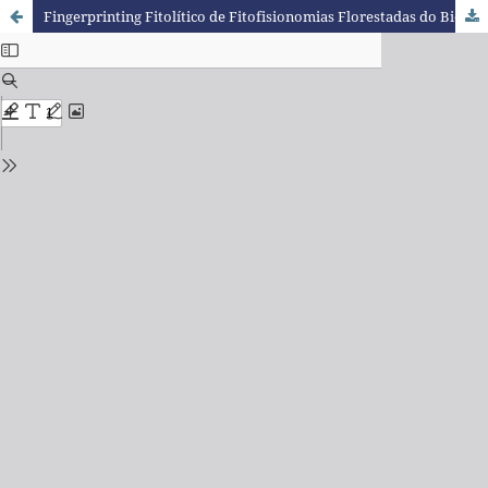
Fingerprinting Fitolítico de Fitofisionomias Florestadas do Bioma Mata Atlântica