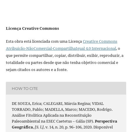
Licença Creative Commons
Esta obra está licenciada com uma Licença
Creative Commons
Atribuição-NãoComercial-CompartilhaIgual 4.0 Internacional
, o
que permite compartilhar, copiar, distribuir, exibir, reproduzir, a
totalidade ou partes desde que não tenha objetivo comercial e
sejam citados os autores e a fonte.
HOW TO CITE
DE SOUZA, Erica; CALEGARI, Márcia Regina; VIDAL
TORRADO, Pablo; MADELLA, Marco; MACEDO, Rodrigo.
Análise Fitolitica Aplicada na Reconstituição
Paleoambiental na ESEC Caetetus – Gália (SP).
Perspectiva
Geográfica
,
[S. l.]
, v. 14, n. 20, p. 96–106, 2020. Disponível