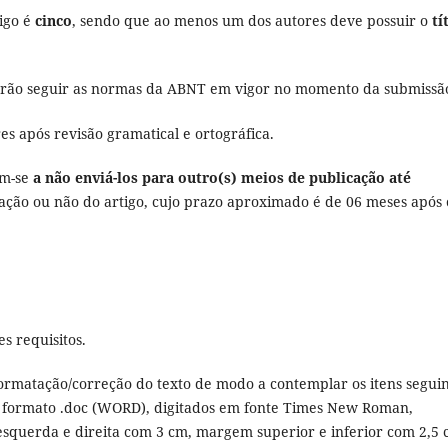
igo é
cinco
, sendo que ao menos um dos autores deve possuir o
tí
verão seguir as normas da ABNT em vigor no momento da submissã
s após revisão gramatical e ortográfica.
em-se
a não enviá-los para outro(s) meios de publicação até
ação ou não do artigo, cujo prazo aproximado é de 06 meses após 
s requisitos.
ormatação/correção do texto de modo a contemplar os itens seguin
o formato .doc (WORD), digitados em fonte Times New Roman,
querda e direita com 3 cm, margem superior e inferior com 2,5 