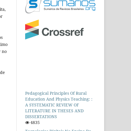
ta,
or
os
ximo
r no
 de
Pedagogical Principles Of Rural
Education And Physics Teaching: :
A SYSTEMATIC REVIEW OF
LITERATURE IN THESES AND
DISSERTATIONS
4835