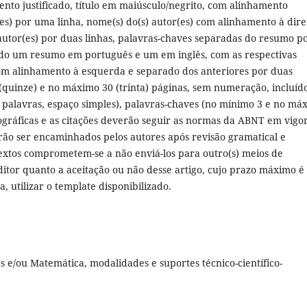
nto justificado, título em maiúsculo/negrito, com alinhamento
s) por uma linha, nome(s) do(s) autor(es) com alinhamento à direi
utor(es) por duas linhas, palavras-chaves separadas do resumo p
ndo um resumo em português e um em inglês, com as respectivas
 com alinhamento à esquerda e separado dos anteriores por duas
(quinze) e no máximo 30 (trinta) páginas, sem numeração, incluíd
palavras, espaço simples), palavras-chaves (no mínimo 3 e no má
liográficas e as citações deverão seguir as normas da ABNT em vigo
rão ser encaminhados pelos autores após revisão gramatical e
textos comprometem-se a não enviá-los para outro(s) meios de
itor quanto a aceitação ou não desse artigo, cujo prazo máximo é
, utilizar o template disponibilizado.
 e/ou Matemática, modalidades e suportes técnico-científico-