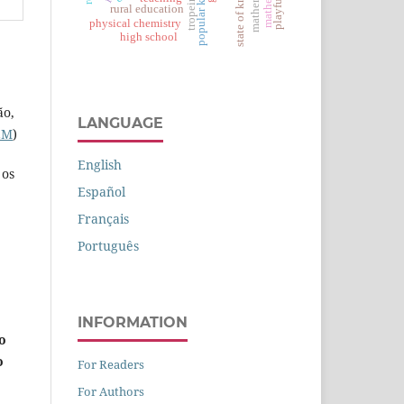
playfulness
tropeirismo
rural education
physical chemistry
high school
ão,
LANGUAGE
EM
)
English
 os
Español
Français
Português
INFORMATION
o
o
For Readers
For Authors