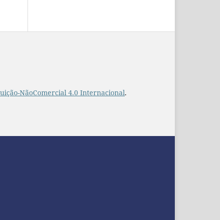
uição-NãoComercial 4.0 Internacional
.