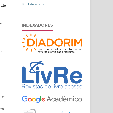
For Librarians
tulo
o
.
INDEXADORES
o
tes:
cm,