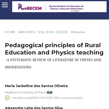
HOME
/
ARCHIVES
/
VOL. 6 NO. 2 (2022)
/
Pesquisa
Pedagogical principles of Rural
Education and Physics teaching
: A SYSTEMATIC REVIEW OF LITERATURE IN THESES AND
DISSERTATIONS
Maria Jackeline dos Santos Oliveira
Federal University of Piauí
https://orcid.org/0000-0001-5067-313X (unauthenticated)
Alexandre Leite dos Santos Silva