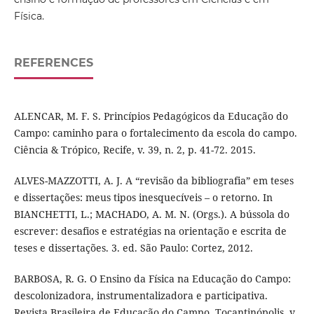
Física.
REFERENCES
ALENCAR, M. F. S. Princípios Pedagógicos da Educação do
Campo: caminho para o fortalecimento da escola do campo.
Ciência & Trópico, Recife, v. 39, n. 2, p. 41-72. 2015.
ALVES-MAZZOTTI, A. J. A “revisão da bibliografia” em teses
e dissertações: meus tipos inesquecíveis – o retorno. In
BIANCHETTI, L.; MACHADO, A. M. N. (Orgs.). A bússola do
escrever: desafios e estratégias na orientação e escrita de
teses e dissertações. 3. ed. São Paulo: Cortez, 2012.
BARBOSA, R. G. O Ensino da Física na Educação do Campo:
descolonizadora, instrumentalizadora e participativa.
Revista Brasileira de Educação do Campo, Tocantinópolis, v.