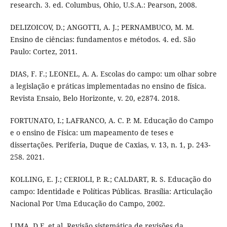
research. 3. ed. Columbus, Ohio, U.S.A.: Pearson, 2008.
DELIZOICOV, D.; ANGOTTI, A. J.; PERNAMBUCO, M. M.
Ensino de ciências: fundamentos e métodos. 4. ed. São
Paulo: Cortez, 2011.
DIAS, F. F.; LEONEL, A. A. Escolas do campo: um olhar sobre
a legislação e práticas implementadas no ensino de física.
Revista Ensaio, Belo Horizonte, v. 20, e2874. 2018.
FORTUNATO, I.; LAFRANCO, A. C. P. M. Educação do Campo
e o ensino de Física: um mapeamento de teses e
dissertações. Periferia, Duque de Caxias, v. 13, n. 1, p. 243-
258. 2021.
KOLLING, E. J.; CERIOLI, P. R.; CALDART, R. S. Educação do
campo: Identidade e Políticas Públicas. Brasília: Articulação
Nacional Por Uma Educação do Campo, 2002.
LIMA, D.F. et al. Revisão sistemática de revisões da