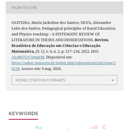
HOW TO CITE
OLIVEIRA, Maria Jackeline dos Santos; SILVA, Alexandre
Leite dos Santos. Pedagogical principles of Rural Education
and Physics teaching: : A SYSTEMATIC REVIEW OF
LITERATURE IN THESES AND DISSERTATIONS.
Revista
Brasileira de Educação em Ciências e Educação
Matemática
,
[S. l.]
, v. 6, n. 2, p. 217–234, 2022. DOI:
10.48075/v7r8nk98
. Disponível em:
https://saber.unioeste.br/index.php/rebecem/article/view/2
9238
. Acesso em: 9 aug. 2026.
MORE CITATION FORMATS
KEYWORDS