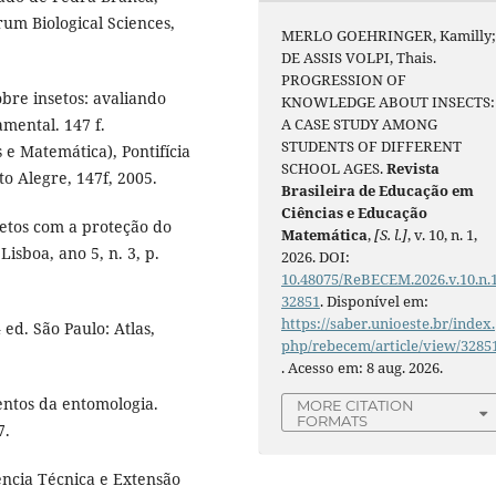
rum Biological Sciences,
MERLO GOEHRINGER, Kamilly
DE ASSIS VOLPI, Thais.
PROGRESSION OF
re insetos: avaliando
KNOWLEDGE ABOUT INSECTS:
A CASE STUDY AMONG
mental. 147 f.
STUDENTS OF DIFFERENT
e Matemática), Pontifícia
SCHOOL AGES.
Revista
o Alegre, 147f, 2005.
Brasileira de Educação em
Ciências e Educação
setos com a proteção do
Matemática
,
[S. l.]
, v. 10, n. 1,
Lisboa, ano 5, n. 3, p.
2026. DOI:
10.48075/ReBECEM.2026.v.10.n.1
32851
. Disponível em:
https://saber.unioeste.br/index.
 ed. São Paulo: Atlas,
php/rebecem/article/view/3285
. Acesso em: 8 aug. 2026.
entos da entomologia.
MORE CITATION
FORMATS
7.
ência Técnica e Extensão