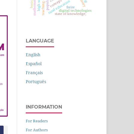
high school
cts
concept
rural education
freire
digital technologies
state of knowledge;
LANGUAGE
English
Español
Français
Português
INFORMATION
For Readers
For Authors