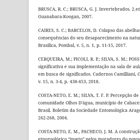
BRUSCA, R. C.; BRUSCA, G. J. Invertebrados. 2.ed
Guanabara-Koogan, 2007.
CAIRES, S. C.; BARCELOS, D. Colapso das abelhas
consequências do seu desaparecimento na natur
Brasilica, Pombal, v. 5, n. 1, p. 11-15, 2017.
CERQUEIRA, M.; PICOLI, R. P.; SILVA, S. M.; POS
significativa e sua implementação na sala de au
em busca de significados. Cadernos Camilliani, 
v. 15, n. 3-4, p. 438-453, 2018.
COSTA-NETO, E. M.; SILVA, T. F. P. Percepção de
comunidade Olhos D'água, município de Cabacei
Brasil. Boletim da Sociedade Entomológica Arago
262-268, 2004.
COSTA-NETO, E. M., PACHECO, J. M. A construç
etnozoológico “inseto” pelos moradores do pov