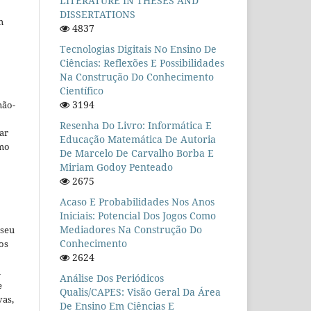
LITERATURE IN THESES AND
DISSERTATIONS
m
4837
Tecnologias Digitais No Ensino De
Ciências: Reflexões E Possibilidades
Na Construção Do Conhecimento
Científico
3194
não-
Resenha Do Livro: Informática E
car
Educação Matemática De Autoria
omo
De Marcelo De Carvalho Borba E
Miriam Godoy Penteado
2675
Acaso E Probabilidades Nos Anos
Iniciais: Potencial Dos Jogos Como
Mediadores Na Construção Do
 seu
Conhecimento
os
2624
u
Análise Dos Periódicos
e
Qualis/CAPES: Visão Geral Da Área
vas,
De Ensino Em Ciências E