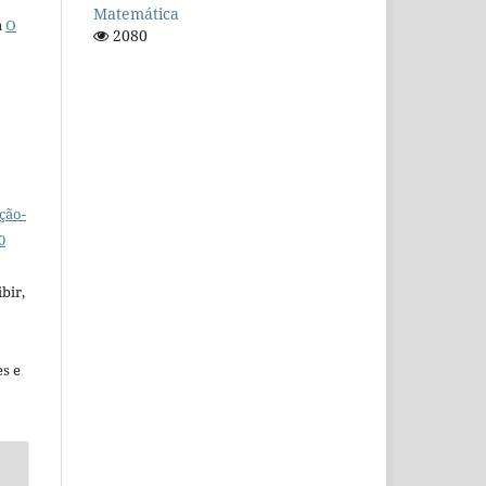
Matemática
a
O
2080
ção-
0
bir,
es e