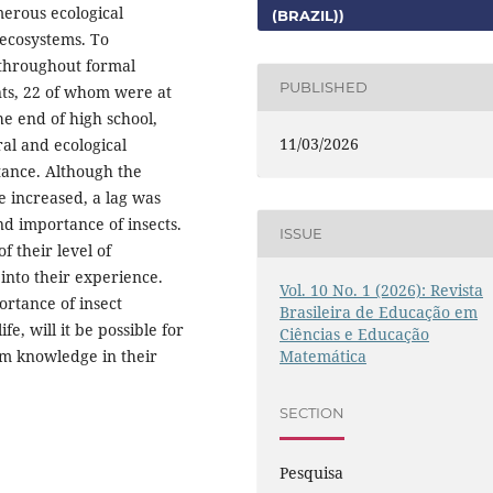
merous ecological
(BRAZIL))
l ecosystems. To
 throughout formal
PUBLISHED
nts, 22 of whom were at
he end of high school,
11/03/2026
al and ecological
rtance. Although the
e increased, a lag was
and importance of insects.
ISSUE
f their level of
into their experience.
Vol. 10 No. 1 (2026): Revista
rtance of insect
Brasileira de Educação em
fe, will it be possible for
Ciências e Educação
Matemática
oom knowledge in their
SECTION
Pesquisa