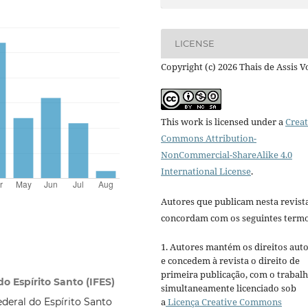
LICENSE
Copyright (c) 2026 Thais de Assis V
This work is licensed under a
Creat
Commons Attribution-
NonCommercial-ShareAlike 4.0
International License
.
Autores que publicam nesta revist
concordam com os seguintes termo
1. Autores mantém os direitos auto
e concedem à revista o direito de
primeira publicação, com o trabal
do Espírito Santo (IFES)
simultaneamente licenciado sob
a
Licença Creative Commons
ederal do Espírito Santo