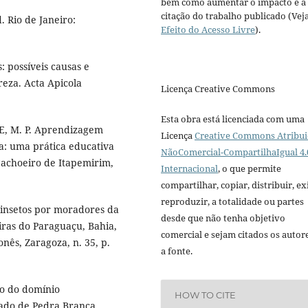
bem como aumentar o impacto e a
citação do trabalho publicado (Vej
. Rio de Janeiro:
Efeito do Acesso Livre
).
: possíveis causas e
eza. Acta Apicola
Licença Creative Commons
Esta obra está licenciada com uma
SE, M. P. Aprendizagem
Licença
Creative Commons Atribui
la: uma prática educativa
NãoComercial-CompartilhaIgual 4.
Cachoeiro de Itapemirim,
Internacional
, o que permite
compartilhar, copiar, distribuir, exi
reproduzir, a totalidade ou partes
 insetos por moradores da
desde que não tenha objetivo
ras do Paraguaçu, Bahia,
comercial e sejam citados os autor
nês, Zaragoza, n. 35, p.
a fonte.
ão do domínio
HOW TO CITE
oado de Pedra Branca,