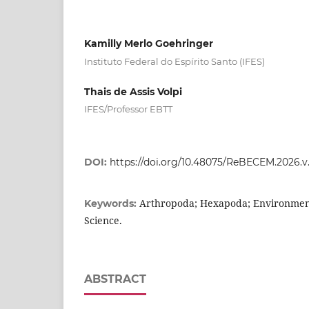
Kamilly Merlo Goehringer
Instituto Federal do Espírito Santo (IFES)
Thais de Assis Volpi
IFES/Professor EBTT
DOI:
https://doi.org/10.48075/ReBECEM.2026.v.1
Arthropoda; Hexapoda; Environmen
Keywords:
Science.
ABSTRACT