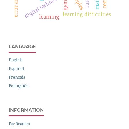
error analysis
digital technologies
game
learning difficulties
learning
LANGUAGE
English
Español
Français
Português
INFORMATION
For Readers