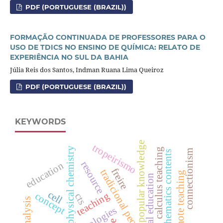
PDF (PORTUGUESE (BRAZIL))
FORMAÇÃO CONTINUADA DE PROFESSORES PARA O
USO DE TDICS NO ENSINO DE QUÍMICA: RELATO DE
EXPERIÊNCIA NO SUL DA BAHIA
Júlia Reis dos Santos, Indman Ruana Lima Queiroz
PDF (PORTUGUESE (BRAZIL))
KEYWORDS
popular knowledge
tropeirismo
physical chemistry
calculus teaching
connectionism
mathematics contents
resource
education
freire
tradicional peoples
remote teaching
rural education
cell
teaching
concept
cts