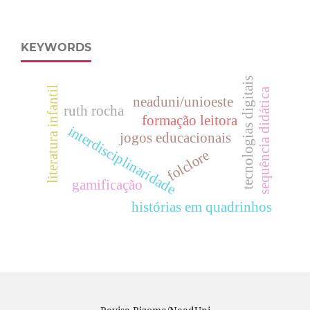
KEYWORDS
tecnologias digitais
literatura infantil
sequência didática
neaduni/unioeste
ruth rocha
formação leitora
interdisciplinaridade
jogos educacionais
folclore
gamificação
histórias em quadrinhos