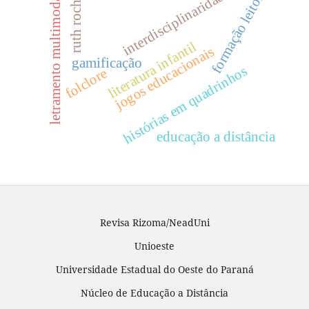
interdisciplinaridade
formação leitora
letramento multimodal
ruth rocha
literatura infantil
jogos educacionais
gamificação
histórias em quadrinhos
folclore
educação a distância
Revisa Rizoma/NeadUni
Unioeste
Universidade Estadual do Oeste do Paraná
Núcleo de Educação a Distância