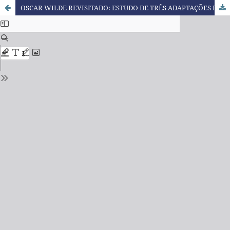
OSCAR WILDE REVISITADO: ESTUDO DE TRÊS ADAPTAÇÕES DE O RETRATO DE DORIAN GRAY