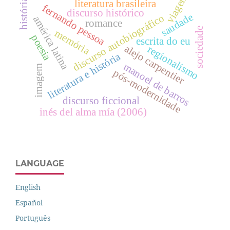
viagem
história
literatura brasileira
fernando pessoa
discurso histórico
saudade
discurso autobiográfico
américa latina
romance
sociedade
memória
poesia
escrita do eu
alejo carpentier
regionalismo
literatura e história
manoel de barros
imagem
pós-modernidade
discurso ficcional
inés del alma mía (2006)
LANGUAGE
English
Español
Português