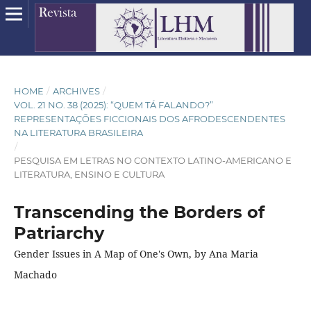
HOME
/
ARCHIVES
/
VOL. 21 NO. 38 (2025): “QUEM TÁ FALANDO?”
REPRESENTAÇÕES FICCIONAIS DOS AFRODESCENDENTES
NA LITERATURA BRASILEIRA
/
PESQUISA EM LETRAS NO CONTEXTO LATINO-AMERICANO E
LITERATURA, ENSINO E CULTURA
Transcending the Borders of
Patriarchy
Gender Issues in A Map of One's Own, by Ana Maria
Machado