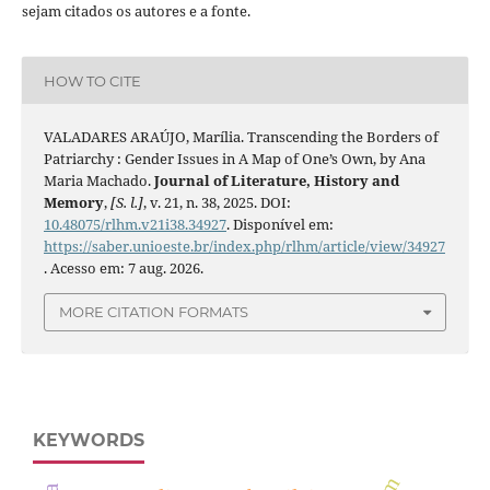
sejam citados os autores e a fonte.
HOW TO CITE
VALADARES ARAÚJO, Marília. Transcending the Borders of
Patriarchy : Gender Issues in A Map of One’s Own, by Ana
Maria Machado.
Journal of Literature, History and
Memory
,
[S. l.]
, v. 21, n. 38, 2025. DOI:
10.48075/rlhm.v21i38.34927
. Disponível em:
https://saber.unioeste.br/index.php/rlhm/article/view/34927
. Acesso em: 7 aug. 2026.
MORE CITATION FORMATS
KEYWORDS