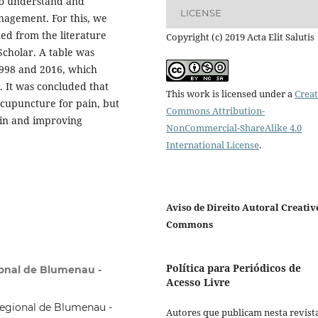
 to understand and
LICENSE
nagement. For this, we
ed from the literature
Copyright (c) 2019 Acta Elit Salutis
Scholar. A table was
1998 and 2016, which
. It was concluded that
This work is licensed under a
Creat
acupuncture for pain, but
Commons Attribution-
ain and improving
NonCommercial-ShareAlike 4.0
International License
.
Aviso de Direito Autoral Creativ
Commons
Política para Periódicos de
onal de Blumenau -
Acesso Livre
egional de Blumenau -
Autores que publicam nesta revist