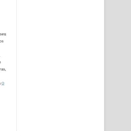
 seu
os
u
e
vas,
a
O