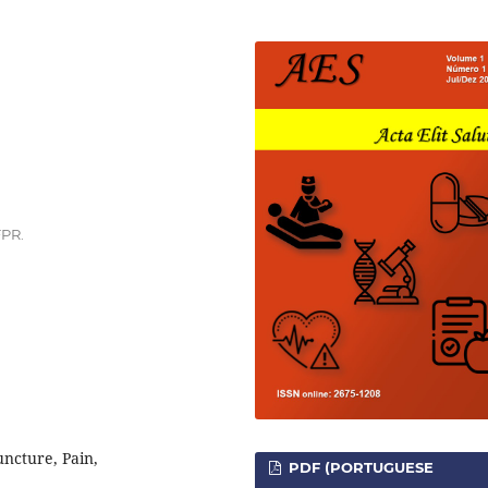
FPR.
ncture, Pain,
PDF (PORTUGUESE