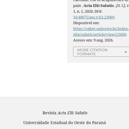
pain .
Acta Elit Salutis
,
[S. l.]
, v
1, n. 1, 2020. DOI:
10.48075/aes.v1i1.23689
.
Disponível em:
https://saber.unioeste.br/index.
php/salutis/article/view/23689
.
Acesso em: 9 aug. 2026.
MORE CITATION
FORMATS
Revista
Acta Elit Salutis
Universidade Estadual do Oeste do Paraná