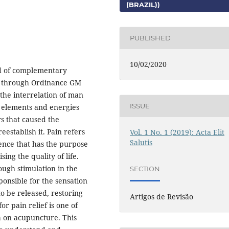
(BRAZIL))
PUBLISHED
10/02/2020
d of complementary
th through Ordinance GM
the interrelation of man
ISSUE
 elements and energies
rs that caused the
eestablish it. Pain refers
Vol. 1 No. 1 (2019): Acta Elit
Salutis
ence that has the purpose
ng the quality of life.
ough stimulation in the
SECTION
onsible for the sensation
o be released, restoring
Artigos de Revisão
r pain relief is one of
h on acupuncture. This