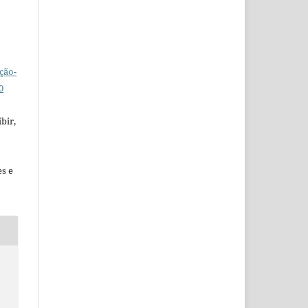
ção-
0
bir,
es e