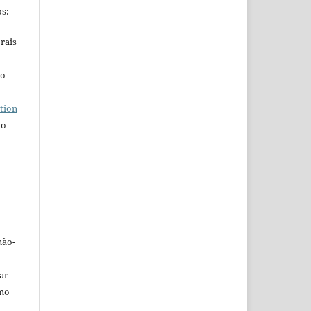
s:
rais
ho
tion
do
não-
car
omo