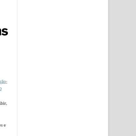
ção-
0
bir,
es e