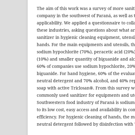
The aim of this work was a survey of more sanit
company in the southwest of Paraná, as well as 
applicability. We applied a questionnaire to col
these industries, asking questions about what a
sanitizer in hygienic cleaning equipment, utensil
hands. For the main equipments and utensils, th
sodium hypochlorite (70%), peracetic acid (2
(10%) and smaller quantity of biguanide and alcoh
60% of companies use sodium hypochlorite, 20%
biguanide. For hand hygiene, 60% of the evalu
neutral detergent and 70% alcohol, and 40% rep
soap with active Triclosan®. From this survey w
commonly used sanitizer for equipments and ute
Southwestern food industry of Paraná is sodium
to its low cost, easy access and availability in co
efficiency. For hygienic cleaning of hands, the 
neutral detergent followed by disinfection with