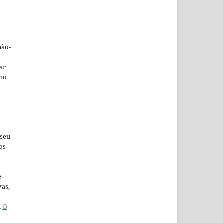
não-
car
omo
 seu
os
u
e
vas,
a
O