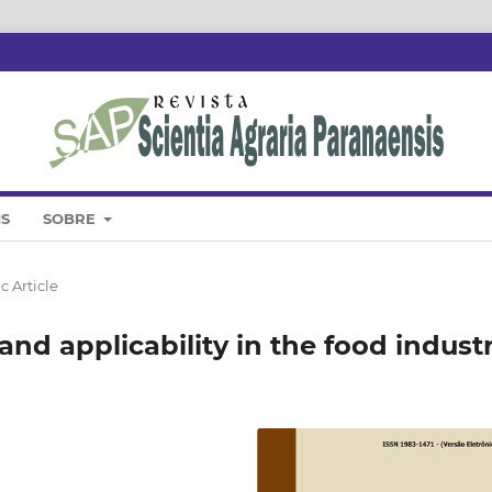
IS
SOBRE
c Article
and applicability in the food indust