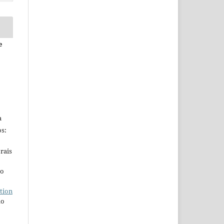
e
a
s:
rais
ho
tion
do