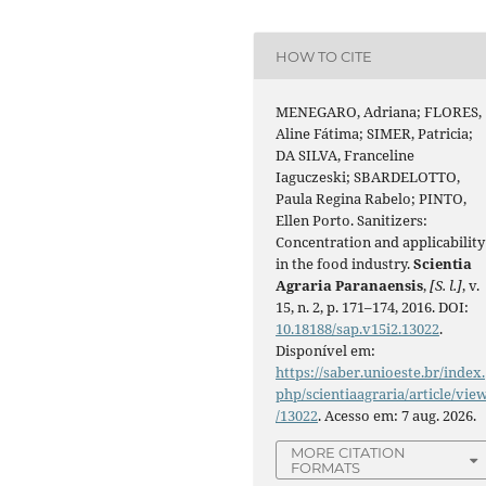
HOW TO CITE
MENEGARO, Adriana; FLORES,
Aline Fátima; SIMER, Patricia;
DA SILVA, Franceline
Iaguczeski; SBARDELOTTO,
Paula Regina Rabelo; PINTO,
Ellen Porto. Sanitizers:
Concentration and applicability
in the food industry.
Scientia
Agraria Paranaensis
,
[S. l.]
, v.
15, n. 2, p. 171–174, 2016. DOI:
10.18188/sap.v15i2.13022
.
Disponível em:
https://saber.unioeste.br/index.
php/scientiaagraria/article/vie
/13022
. Acesso em: 7 aug. 2026.
MORE CITATION
FORMATS