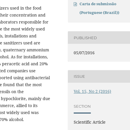
Carta de submissão
izers used in the food
(Portuguese (Brazil))
their concentration and
laborators responsible for
re the most widely used
s, installations and
PUBLISHED
e sanitizers used are
0%), quaternary ammonium
05/07/2016
ol. As for installations,
 peracetic acid and 20%
ated companies use
ISSUE
orted using antibacterial
e found that the most
Vol. 15, No 2 (2016)
nsils on the
 hypochlorite, mainly due
mmerce, allied to its
SECTION
most widely used was
 70% alcohol.
Scientific Article