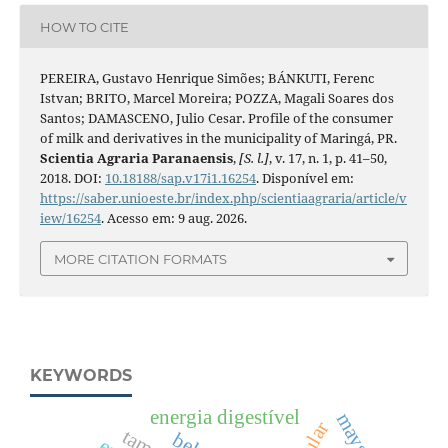
HOW TO CITE
PEREIRA, Gustavo Henrique Simões; BÁNKUTI, Ferenc
Istvan; BRITO, Marcel Moreira; POZZA, Magali Soares dos
Santos; DAMASCENO, Julio Cesar. Profile of the consumer
of milk and derivatives in the municipality of Maringá, PR.
Scientia Agraria Paranaensis
,
[S. l.]
, v. 17, n. 1, p. 41–50,
2018. DOI:
10.18188/sap.v17i1.16254
. Disponível em:
https://saber.unioeste.br/index.php/scientiaagraria/article/v
iew/16254
. Acesso em: 9 aug. 2026.
MORE CITATION FORMATS
KEYWORDS
energia digestível
mays