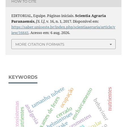
HOW TO CITE
EDITORIAL, Equipe. Páginas iniciais.
Scientia Agraria
Paranaensis
,
[S. l.]
, v. 16, n. 1, 2017. Disponível em:
https://saber.unioeste.br/index.php/scientiaagraria/article/v
iew/16641
. Acesso em: 6 aug. 2026.
MORE CITATION FORMATS
KEYWORDS
tamanho tubete
ocupação
encharcamento
nutrientes
exames de fezes
behaviour
agroecossistemas
analgesia
cerrado
macronutrientes
helmintoses
pain assesmenten
shiitake