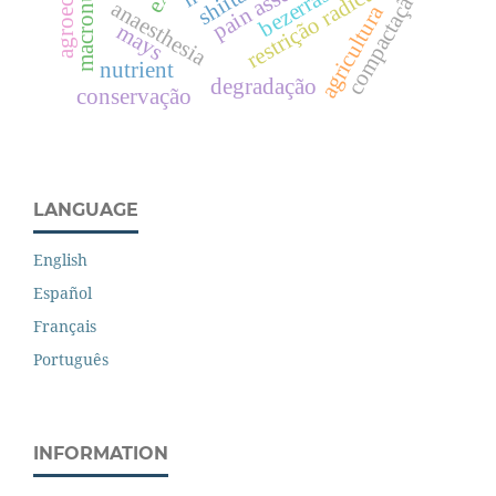
restrição radicular
compactação
bezerras
anaesthesia
agricultura
mays
nutrient
degradação
conservação
LANGUAGE
English
Español
Français
Português
INFORMATION