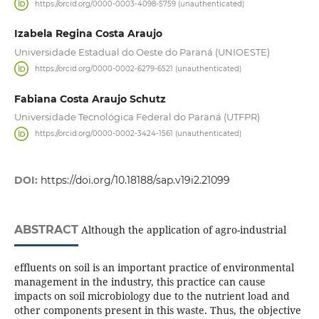
https://orcid.org/0000-0003-4098-5759 (unauthenticated)
Izabela Regina Costa Araujo
Universidade Estadual do Oeste do Paraná (UNIOESTE)
https://orcid.org/0000-0002-6279-6521 (unauthenticated)
Fabiana Costa Araujo Schutz
Universidade Tecnológica Federal do Paraná (UTFPR)
https://orcid.org/0000-0002-3424-1561 (unauthenticated)
DOI:
https://doi.org/10.18188/sap.v19i2.21099
ABSTRACT
Although the application of agro-industrial
effluents on soil is an important practice of environmental
management in the industry, this practice can cause
impacts on soil microbiology due to the nutrient load and
other components present in this waste. Thus, the objective