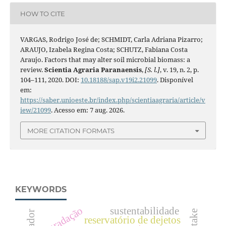
HOW TO CITE
VARGAS, Rodrigo José de; SCHMIDT, Carla Adriana Pizarro;
ARAUJO, Izabela Regina Costa; SCHUTZ, Fabiana Costa
Araujo. Factors that may alter soil microbial biomass: a
review.
Scientia Agraria Paranaensis
,
[S. l.]
, v. 19, n. 2, p.
104–111, 2020. DOI:
10.18188/sap.v19i2.21099
. Disponível
em:
https://saber.unioeste.br/index.php/scientiaagraria/article/v
iew/21099
. Acesso em: 7 aug. 2026.
MORE CITATION FORMATS
KEYWORDS
degradação
sustentabilidade
shiitake
reservatório de dejetos