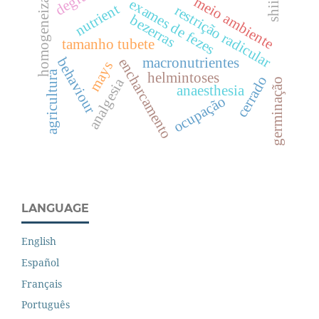
homogeneizador
meio ambiente
exames de fezes
nutrient
restrição radicular
bezerras
tamanho tubete
macronutrientes
behaviour
encharcamento
mays
agricultura
helmintoses
cerrado
analgesia
germinação
anaesthesia
ocupação
LANGUAGE
English
Español
Français
Português