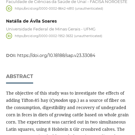
Faculdade de Ciências da Saúde de Unaí - FACISA NOROESTE
https://orcid.org/0000-0002-8642-4810 (unauthenticated)
Natália de Ávila Soares
Universidade Federal de Minas Gerais - UFMG
https://orcid.org/0000-0002-1952-3632 (unauthenticated)
DOI:
https://doi.org/10.18188/sap.v23.33084
ABSTRACT
The objective of this study was to investigate the effects of
adding Tifton-85 hay (
Cynodon
spp.) as a source of fiber on
the consumption, digestibility and recovery of undegraded
corn in feces in diets of growing cattle based on whole grain
corn. The experiment was carried out in two simultaneous
Latin squares, using 8 Holstein x Gir crossbred calves. The