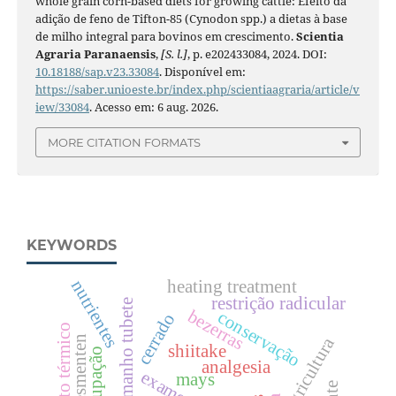
whole grain corn-based diets for growing cattle: Efeito da
adição de feno de Tifton-85 (Cynodon spp.) a dietas à base
de milho integral para bovinos em crescimento.
Scientia
Agraria Paranaensis
,
[S. l.]
, p. e202433084, 2024. DOI:
10.18188/sap.v23.33084
. Disponível em:
https://saber.unioeste.br/index.php/scientiaagraria/article/v
iew/33084
. Acesso em: 6 aug. 2026.
MORE CITATION FORMATS
KEYWORDS
nutrientes
heating treatment
restrição radicular
tamanho tubete
bezerras
conservação
cerrado
tratamento térmico
agricultura
shiitake
ocupação
analgesia
mays