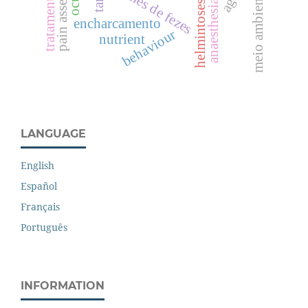
pain assesmenten
exames de fezes
meio ambiente
anaesthesia
helmintoses
encharcamento
behaviour
nutrient
LANGUAGE
English
Español
Français
Português
INFORMATION