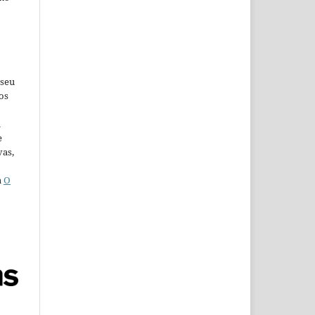
 seu
os
u
e
vas,
a
O