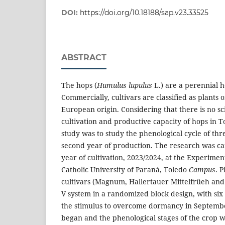
DOI:
https://doi.org/10.18188/sap.v23.33525
ABSTRACT
The hops (
Humulus lupulus
L.) are a perennial 
Commercially, cultivars are classified as plants
European origin. Considering that there is no sci
cultivation and productive capacity of hops in To
study was to study the phenological cycle of thre
second year of production. The research was ca
year of cultivation, 2023/2024, at the Experiment
Catholic University of Paraná, Toledo
Campus
. 
cultivars (Magnum, Hallertauer Mittelfrüeh an
V system in a randomized block design, with six 
the stimulus to overcome dormancy in Septembe
began and the phenological stages of the crop 