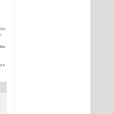
ção-
0
bir,
es e