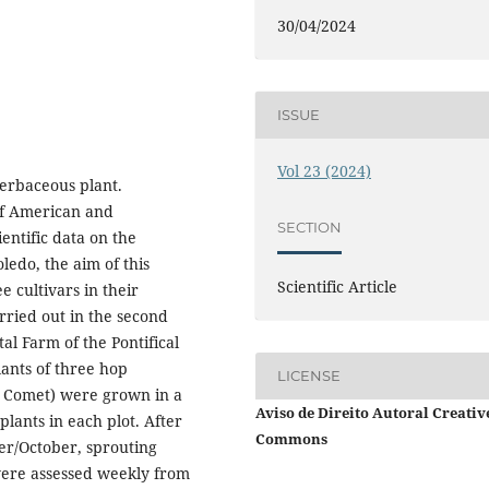
30/04/2024
ISSUE
Vol 23 (2024)
herbaceous plant.
 of American and
SECTION
entific data on the
ledo, the aim of this
Scientific Article
e cultivars in their
rried out in the second
al Farm of the Pontifical
Plants of three hop
LICENSE
d Comet) were grown in a
Aviso de Direito Autoral Creativ
plants in each plot. After
Commons
r/October, sprouting
were assessed weekly from