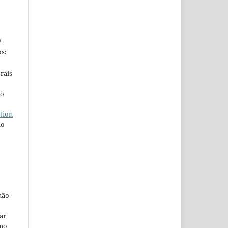
a
s:
rais
ho
tion
do
não-
car
omo