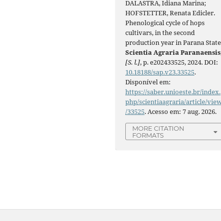
DALASTRA, Idiana Marina;
HOFSTETTER, Renata Edicler.
Phenological cycle of hops
cultivars, in the second
production year in Parana State
Scientia Agraria Paranaensis
[S. l.]
, p. e202433525, 2024. DOI:
10.18188/sap.v23.33525
.
Disponível em:
https://saber.unioeste.br/index.
php/scientiaagraria/article/vie
/33525
. Acesso em: 7 aug. 2026.
MORE CITATION
FORMATS