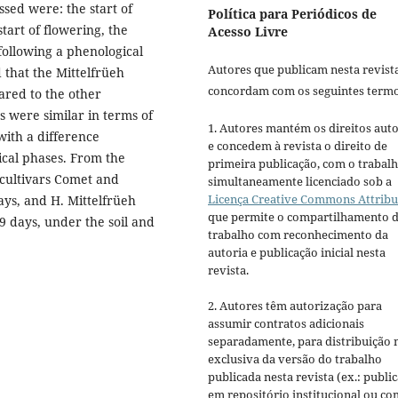
sed were: the start of
Política para Periódicos de
start of flowering, the
Acesso Livre
 following a phenological
Autores que publicam nesta revist
 that the Mittelfrüeh
concordam com os seguintes termo
ared to the other
 were similar in terms of
1. Autores mantém os direitos auto
with a difference
e concedem à revista o direito de
cal phases. From the
primeira publicação, com o trabal
 cultivars Comet and
simultaneamente licenciado sob a
Licença Creative Commons Attribu
ys, and H. Mittelfrüeh
que permite o compartilhamento 
9 days, under the soil and
trabalho com reconhecimento da
autoria e publicação inicial nesta
revista.
2. Autores têm autorização para
assumir contratos adicionais
separadamente, para distribuição 
exclusiva da versão do trabalho
publicada nesta revista (ex.: publi
em repositório institucional ou c