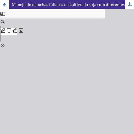
Manejo de manchas foliares no cultivo da soja com diferentes fungicidas na aplicação zero