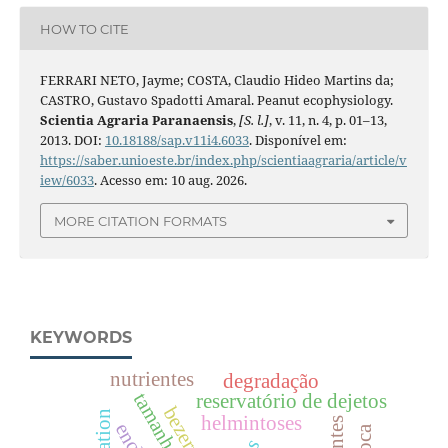
HOW TO CITE
FERRARI NETO, Jayme; COSTA, Claudio Hideo Martins da;
CASTRO, Gustavo Spadotti Amaral. Peanut ecophysiology.
Scientia Agraria Paranaensis
,
[S. l.]
, v. 11, n. 4, p. 01–13,
2013. DOI:
10.18188/sap.v11i4.6033
. Disponível em:
https://saber.unioeste.br/index.php/scientiaagraria/article/v
iew/6033
. Acesso em: 10 aug. 2026.
MORE CITATION FORMATS
KEYWORDS
nutrientes
degradação
reservatório de dejetos
bezerras
helmintoses