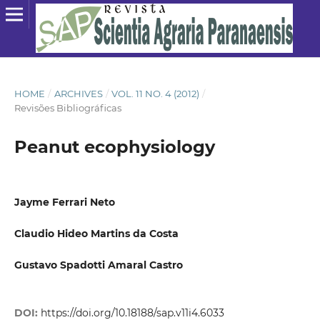
HOME
/
ARCHIVES
/
VOL. 11 NO. 4 (2012)
/
Revisões Bibliográficas
Peanut ecophysiology
Jayme Ferrari Neto
Claudio Hideo Martins da Costa
Gustavo Spadotti Amaral Castro
DOI:
https://doi.org/10.18188/sap.v11i4.6033