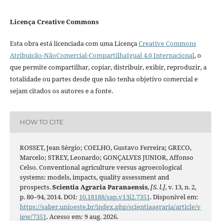
Licença Creative Commons
Esta obra está licenciada com uma Licença
Creative Commons
Atribuição-NãoComercial-CompartilhaIgual 4.0 Internacional
, o
que permite compartilhar, copiar, distribuir, exibir, reproduzir, a
totalidade ou partes desde que não tenha objetivo comercial e
sejam citados os autores e a fonte.
HOW TO CITE
ROSSET, Jean Sérgio; COELHO, Gustavo Ferreira; GRECO,
Marcelo; STREY, Leonardo; GONÇALVES JUNIOR, Affonso
Celso. Conventional agriculture versus agroecological
systems: models, impacts, quality assessment and
prospects.
Scientia Agraria Paranaensis
,
[S. l.]
, v. 13, n. 2,
p. 80–94, 2014. DOI:
10.18188/sap.v13i2.7351
. Disponível em:
https://saber.unioeste.br/index.php/scientiaagraria/article/v
iew/7351
. Acesso em: 9 aug. 2026.