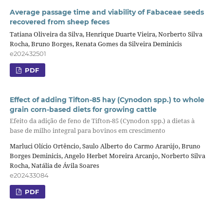
Average passage time and viability of Fabaceae seeds
recovered from sheep feces
Tatiana Oliveira da Silva, Henrique Duarte Vieira, Norberto Silva
Rocha, Bruno Borges, Renata Gomes da Silveira Deminicis
e202432501
PDF
Effect of adding Tifton-85 hay (Cynodon spp.) to whole
grain corn-based diets for growing cattle
Efeito da adição de feno de Tifton-85 (Cynodon spp.) a dietas à
base de milho integral para bovinos em crescimento
Marluci Olício Ortêncio, Saulo Alberto do Carmo Ararújo, Bruno
Borges Deminicis, Angelo Herbet Moreira Arcanjo, Norberto Silva
Rocha, Natália de Ávila Soares
e202433084
PDF