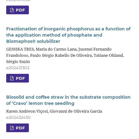
PDF
Fractionation of inorganic phosphorus as a function of
the application method of phosphate and
Biomaphos® solubilizer
GESSIKA TRES, Maria do Carmo Lana, Jucenei Fernando
Frandoloso, Paulo Sérgio Rabello De Oliveira, Tatiane Ohland,
Sérgio Suzin
e202431302
PDF
Biosolid and coffee straw in the substrate composition
of ‘Cravo’ lemon tree seedling
Karen Andreon Viçosi, Giovanni de Oliveira Garcia
e202432450
PDF