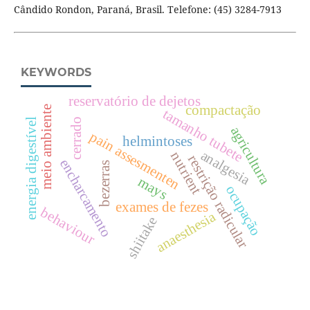
Cândido Rondon, Paraná, Brasil. Telefone: (45) 3284-7913
KEYWORDS
reservatório de dejetos
compactação
meio ambiente
tamanho tubete
cerrado
energia digestível
agricultura
pain assesmenten
helmintoses
analgesia
nutrient
restrição radicular
encharcamento
bezerras
mays
ocupação
exames de fezes
behaviour
anaesthesia
shiitake