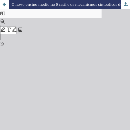
O novo ensino médio no Brasil e os mecanismos simbólicos de (re)produção da violência positiva