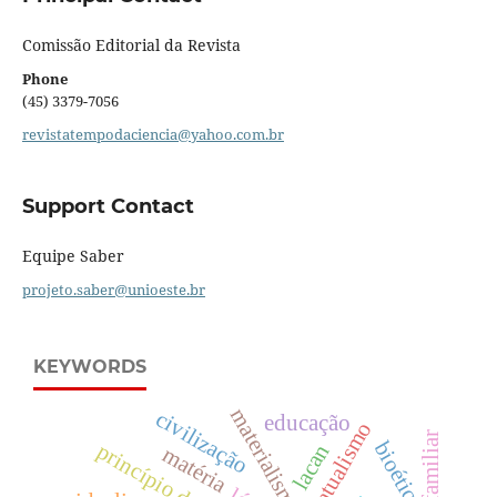
Comissão Editorial da Revista
Phone
(45) 3379-7056
revistatempodaciencia@yahoo.com.br
Support Contact
Equipe Saber
projeto.saber@unioeste.br
KEYWORDS
materialismo
civilização
educação
contratualismo
bioética
lacan
matéria