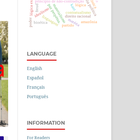
filosofia política
sofística
princípio de não-contradição
kant
paz perpétua.
materialismo
lógica
freud
idealismo
contratualismo
direito racional
linguagem
poder
matéria
amazônia
bioética
partido
LANGUAGE
English
Español
Français
Português
INFORMATION
For Readers