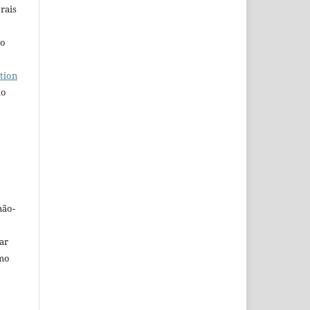
rais
ho
tion
do
não-
car
omo