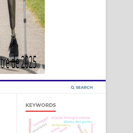
SEARCH
KEYWORDS
heidegger.
relação biologia-cultura
lógica exorbitante.
direito dos povos
aristóteles
democracia.
cultura
lacan
forma