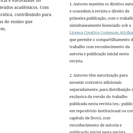
cia e efetividade no
1. Autores mantém os direitos auto
onteúdos acadêmicos. Com
e concedem à revista o direito de
 prática, contribuindo para
primeira publicação, com o trabal
ias de ensino que
simultaneamente licenciado sob a
em.
Licença Creative Commons Attribu
que permite o compartilhamento 
trabalho com reconhecimento da
autoria e publicação inicial nesta
revista.
2. Autores têm autorização para
assumir contratos adicionais
separadamente, para distribuição 
exclusiva da versão do trabalho
publicada nesta revista (ex.: publi
em repositório institucional ou c
capítulo de livro), com
reconhecimento de autoria e
publicação inicial nesta revista.