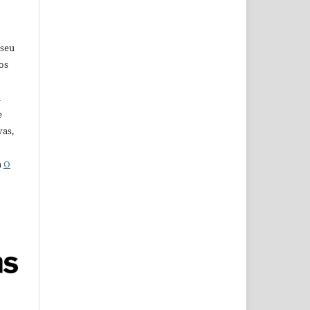
 seu
os
u
e
vas,
a
O