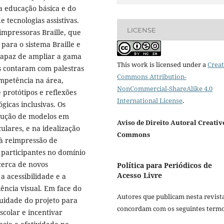
 educação básica e do
 tecnologias assistivas.
LICENSE
impressoras Braille, que
 para o sistema Braille e
capaz de ampliar a gama
This work is licensed under a
Creat
os contaram com palestras
Commons Attribution-
ompetência na área,
NonCommercial-ShareAlike 4.0
 protótipos e reflexões
International License
.
gicas inclusivas. Os
odução de modelos em
Aviso de Direito Autoral Creativ
ulares, e na idealização
Commons
à reimpressão de
 participantes no domínio
acerca de novos
Política para Periódicos de
Acesso Livre
 acessibilidade e a
ência visual. Em face do
Autores que publicam nesta revist
nuidade do projeto para
concordam com os seguintes termo
escolar e incentivar