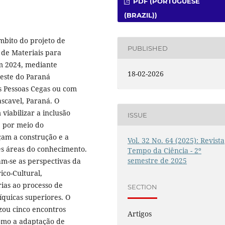
PDF (PORTUGUESE
(BRAZIL))
âmbito do projeto de
PUBLISHED
de Materiais para
em 2024, mediante
18-02-2026
Oeste do Paraná
s Pessoas Cegas ou com
ascavel, Paraná. O
 viabilizar a inclusão
ISSUE
, por meio do
çam a construção e a
Vol. 32 No. 64 (2025): Revista
es áreas do conhecimento.
Tempo da Ciência - 2º
semestre de 2025
m-se as perspectivas da
ico-Cultural,
ias ao processo de
SECTION
quicas superiores. O
zou cinco encontros
Artigos
omo a adaptação de