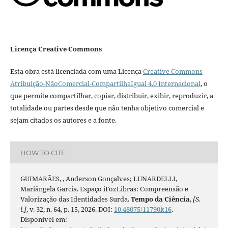
Licença Creative Commons
Esta obra está licenciada com uma Licença
Creative Commons
Atribuição-NãoComercial-CompartilhaIgual 4.0 Internacional
, o
que permite compartilhar, copiar, distribuir, exibir, reproduzir, a
totalidade ou partes desde que não tenha objetivo comercial e
sejam citados os autores e a fonte.
HOW TO CITE
GUIMARÃES, , Anderson Gonçalves; LUNARDELLI,
Mariângela Garcia. Espaço iFozLibras: Compreensão e
Valorização das Identidades Surda.
Tempo da Ciência
,
[S.
l.]
, v. 32, n. 64, p. 15, 2026. DOI:
10.48075/11790k16
.
Disponível em: