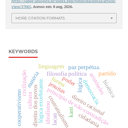
https://saber.unioeste.br/index.php/tempodaciencia/article/
view/37065
. Acesso em: 8 aug. 2026.
MORE CITATION FORMATS
KEYWORDS
linguagem
paz perpétua.
matéria
civilização
partido
filosofia política
aristóteles
poder
forma
lógica
lógica exorbitante.
democracia.
bioética
jesuitas
direito dos povos
princípio de não-contradição
cooperativismo
cultura
direito racional
contratualismo
idealismo
kant
cidadania
lacan