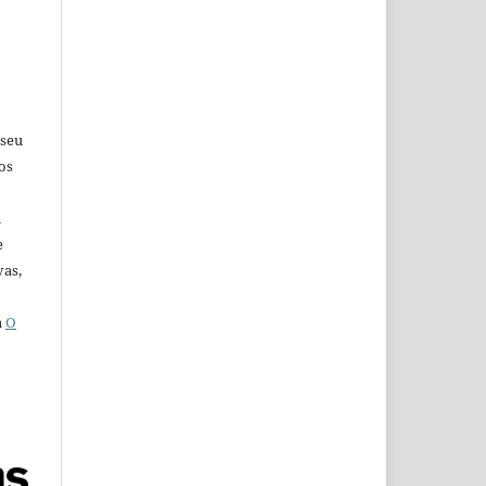
 seu
os
u
e
vas,
a
O