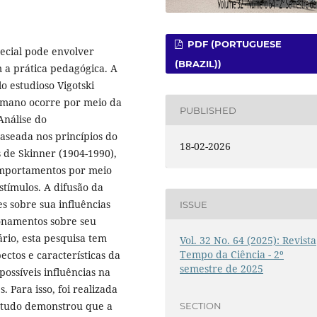
PDF (PORTUGUESE
ecial pode envolver
(BRAZIL))
m a prática pedagógica. A
o estudioso Vigotski
umano ocorre por meio da
PUBLISHED
Análise do
seada nos princípios do
18-02-2026
 de Skinner (1904-1990),
omportamentos por meio
stímulos. A difusão da
s sobre sua influências
ISSUE
ionamentos sobre seu
rio, esta pesquisa tem
Vol. 32 No. 64 (2025): Revista
Tempo da Ciência - 2º
ectos e características da
semestre de 2025
possíveis influências na
 Para isso, foi realizada
estudo demonstrou que a
SECTION