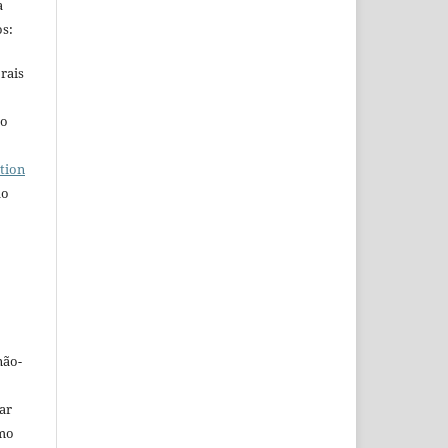
a
s:
rais
ho
tion
do
não-
car
omo