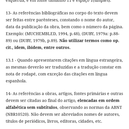
esquerda, e em fonte tamanho 11 e espaço 1(simples).
13- As referências bibliográficas no corpo do texto devem
ser feitas entre parênteses, constando o nome do autor,
data da publicação da obra, bem como o número da página.
Exemplo: (MUCHEMBLED, 1994, p.48), (DUBY, 1979a: p.88-
89) ou (DUBY, 1979b, p.89).
Não utilizar termos como op.
cit., idem, ibidem, entre outros.
13.1 - Quando apresentarem citações em língua estrangeira,
as mesmas deverão ser traduzidas e a tradução constar em
nota de rodapé, com exceção das citações em língua
espanhola.
14- As referências a obras, artigos, fontes primárias e outras
devem ser citadas ao final do artigo,
elencadas em ordem
alfabética sem subtítulos
, observando as normas da ABNT
(NBR10520). Não devem ser abreviados nomes de autores,
títulos de periódicos, livros, editoras, cidades, etc.