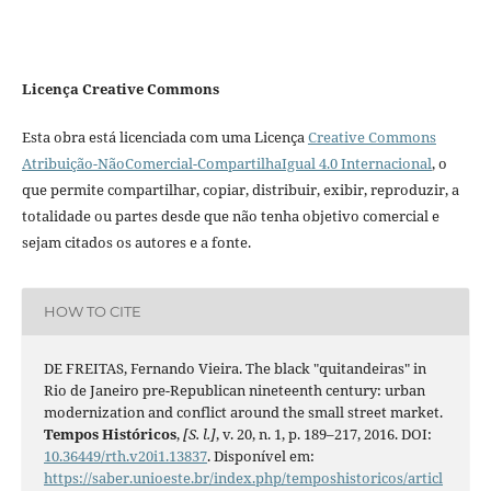
Licença Creative Commons
Esta obra está licenciada com uma Licença
Creative Commons
Atribuição-NãoComercial-CompartilhaIgual 4.0 Internacional
, o
que permite compartilhar, copiar, distribuir, exibir, reproduzir, a
totalidade ou partes desde que não tenha objetivo comercial e
sejam citados os autores e a fonte.
HOW TO CITE
DE FREITAS, Fernando Vieira. The black "quitandeiras" in
Rio de Janeiro pre-Republican nineteenth century: urban
modernization and conflict around the small street market.
Tempos Históricos
,
[S. l.]
, v. 20, n. 1, p. 189–217, 2016. DOI:
10.36449/rth.v20i1.13837
. Disponível em:
https://saber.unioeste.br/index.php/temposhistoricos/articl