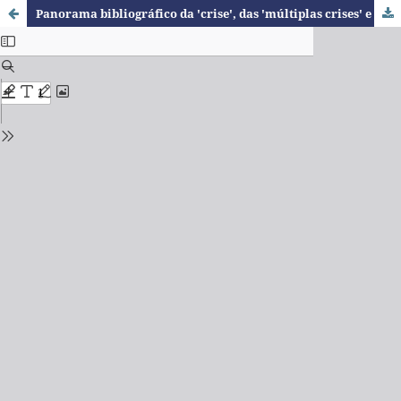
Panorama bibliográfico da 'crise', das 'múltiplas crises' e da 'crise africana' em conexão com o capitalismo e o tecnofeudalismo nos séculos XX e XXI