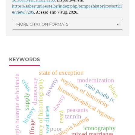
10.36449/rth.v15i2.7205
. Disponível em:
https://saber.unioeste.br/index.php/temposhistoricos/articl
e/view/7205
. Acesso em: 7 aug. 2026.
MORE CITATION FORMATS
KEYWORDS
state of exception
sérgio buarque de holanda
regimes of historicity
poverty
modernization
democracy
crisis
history of historiography
caio prado jr.
blues
historiographical regimes
supply
slavery
history
war diaries
peasants
ceará
tannin
françois hartog
suffrage
iconography
poor
mixed marriages