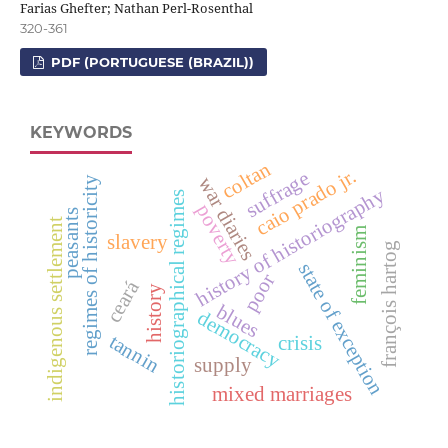
Farias Ghefter; Nathan Perl-Rosenthal
320-361
PDF (PORTUGUESE (BRAZIL))
KEYWORDS
coltan
caio prado jr.
suffrage
war diaries
regimes of historicity
history of historiography
historiographical regimes
poverty
peasants
indigenous settlement
feminism
slavery
françois hartog
state of exception
poor
ceará
history
blues
democracy
tannin
crisis
supply
mixed marriages