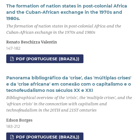
The formation of nation states in post-colonial Africa
and the Cuban-African exchange in the 1970s and
1980s.
The formation of nation states in post-colonial Africa and the
Cuban-African exchange in the 1970s and 1980s
Renato Beschizza Valentin
147-182
PDF (PORTUGUESE (BRAZIL))
Panorama bibliográfico da 'crise', das 'múltiplas crises'
e da 'crise africana' em conexão com o capitalismo e o
tecnofeudalismo nos séculos XX e XXI
Bibliographical overview of the 'crisis', the 'multiple crises', and the
'african crisis' in the conncection with capitalism and
technofeudalism in the 20TH and 21ST centuries
Edson Borges
183-212
PDF (PORTUGUESE (BRAZIL))