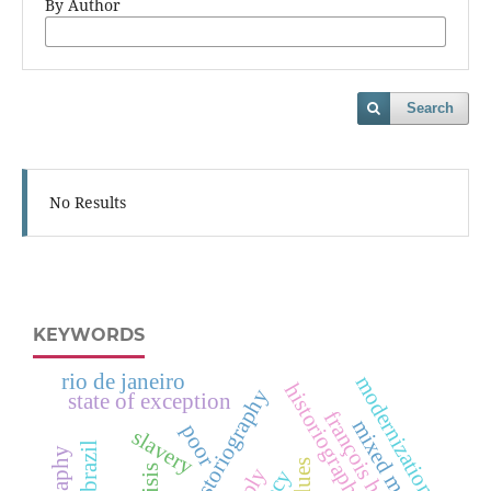
By Author
Search
No Results
KEYWORDS
rio de janeiro
modernization
historiographical regimes
state of exception
françois hartog
mixed marriages
poor
slavery
blues
crisis