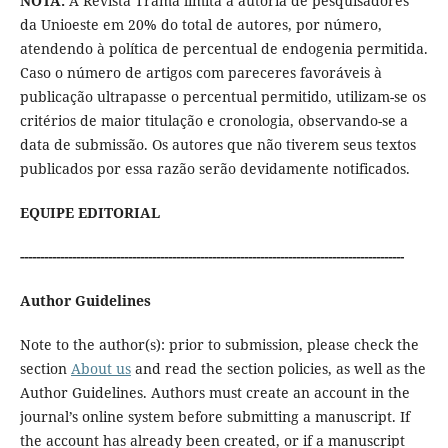
NOTA:
A Revista Trama limita a autoria de pesquisadores
da Unioeste em 20% do total de autores, por número,
atendendo à política de percentual de endogenia permitida.
Caso o número de artigos com pareceres favoráveis à
publicação ultrapasse o percentual permitido, utilizam-se os
critérios de maior titulação e cronologia, observando-se a
data de submissão. Os autores que não tiverem seus textos
publicados por essa razão serão devidamente notificados.
EQUIPE EDITORIAL
------------------------------------------------------------------------------------------------
Author Guidelines
Note to the author(s): prior to submission, please check the
section
About us
and read the section policies, as well as the
Author Guidelines. Authors must create an account in the
journal’s online system before submitting a manuscript. If
the account has already been created, or if a manuscript