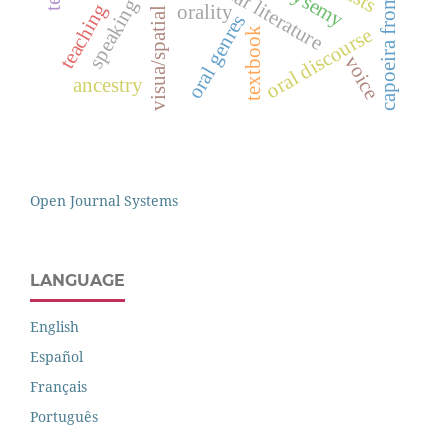
visua/spatial tradition
capoeira from angola
polysemy
deaf literature
speaking
teaching
orality
oral genres
oral discourse
textbook
voice
ancestry
Open Journal Systems
LANGUAGE
English
Español
Français
Português