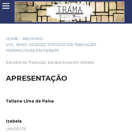
HOME
/
ARCHIVES
/
VOL. 18 NO. 45 (2022): ESTUDOS DA TRADUÇÃO:
PERSPECTIVAS EM DEBATE
/
Estudos da Tradução: perspectivas em debate
APRESENTAÇÃO
Tatiane Lima de Paiva
Izabela
UNIOESTE