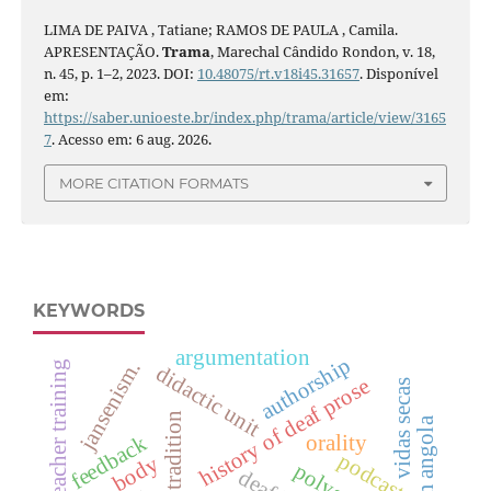
LIMA DE PAIVA , Tatiane; RAMOS DE PAULA , Camila.
APRESENTAÇÃO.
Trama
, Marechal Cândido Rondon, v. 18,
n. 45, p. 1–2, 2023. DOI:
10.48075/rt.v18i45.31657
. Disponível
em:
https://saber.unioeste.br/index.php/trama/article/view/3165
7
. Acesso em: 6 aug. 2026.
MORE CITATION FORMATS
KEYWORDS
argumentation
authorship
jansenism.
teacher training
didactic unit
history of deaf prose
vidas secas
orality
feedback
podcasts
body