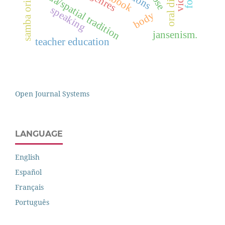
samba origins.
visua/spatial tradition
speaking
body
jansenism.
teacher education
Open Journal Systems
LANGUAGE
English
Español
Français
Português