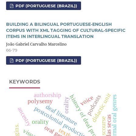
PDF (PORTUGUESE (BRAZIL))
BUILDING A BILINGUAL PORTUGUESE-ENGLISH
CORPUS WITH XML TAGGING OF CULTURAL-SPECIFIC
ITEMS IN INTERLINGUAL TRANSLATION
João Gabriel Carvalho Marcelino
66-79
PDF (PORTUGUESE (BRAZIL))
KEYWORDS
authorship
didactic unit
history of deaf prose
podcasts
voice
formal oral genres
orality
polysemy
deaf literature
postcolonial productions
ancestry
vidas secas
oral discourse
orality
oral genres
textbook