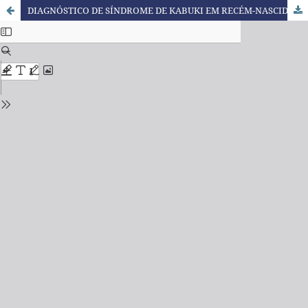
DIAGNÓSTICO DE SÍNDROME DE KABUKI EM RECÉM-NASCIDO COM CARDIOPATIA CONGÊNITA COMPLEXA: RELATO DE CASO