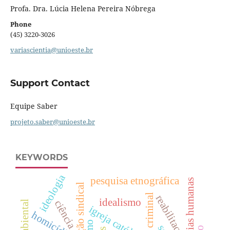
Profa. Dra. Lúcia Helena Pereira Nóbrega
Phone
(45) 3220-3026
variascientia@unioeste.br
Support Contact
Equipe Saber
projeto.saber@unioeste.br
KEYWORDS
ideologia
pesquisa etnográfica
ciências humanas
formação sindical
justiça criminal
reabilitação
idealismo
ciência
igreja católica
homicídios