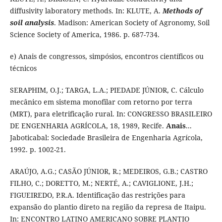
diffusivity laboratory methods. In: KLUTE, A.
Methods of
soil analysis
. Madison: American Society of Agronomy, Soil
Science Society of America, 1986. p. 687-734.
e) Anais de congressos, simpósios, encontros científicos ou
técnicos
SERAPHIM, O.J.; TARGA, L.A.; PIEDADE JÚNIOR, C. Cálculo
mecânico em sistema monofilar com retorno por terra
(MRT), para eletrificação rural. In: CONGRESSO BRASILEIRO
DE ENGENHARIA AGRÍCOLA, 18, 1989, Recife.
Anais
...
Jaboticabal: Sociedade Brasileira de Engenharia Agrícola,
1992. p. 1002-21.
ARAÚJO, A.G.; CASÃO JÚNIOR, R.; MEDEIROS, G.B.; CASTRO
FILHO, C.; DORETTO, M.; NERTÉ, A.; CAVIGLIONE, J.H.;
FIGUEIREDO, P.R.A. Identificação das restrições para
expansão do plantio direto na região da represa de Itaipu.
In: ENCONTRO LATINO AMERICANO SOBRE PLANTIO