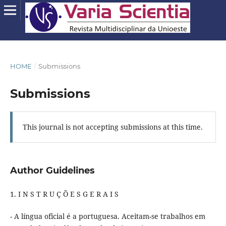
HOME
/
Submissions
Submissions
This journal is not accepting submissions at this time.
Author Guidelines
1. I N S T R U Ç Õ E S G E R A I S
- A língua oficial é a portuguesa. Aceitam-se trabalhos em