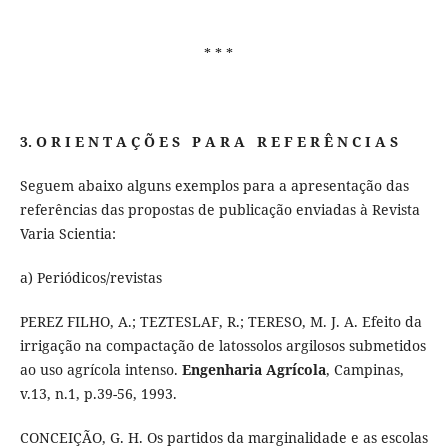
* * *
3. O R I E N T A Ç Õ E S P A R A R E F E R Ê N C I A S
Seguem abaixo alguns exemplos para a apresentação das
referências das propostas de publicação enviadas à Revista
Varia Scientia:
a) Periódicos/revistas
PEREZ FILHO, A.; TEZTESLAF, R.; TERESO, M. J. A. Efeito da
irrigação na compactação de latossolos argilosos submetidos
ao uso agrícola intenso.
Engenharia Agrícola
, Campinas,
v.13, n.1, p.39-56, 1993.
CONCEIÇÃO, G. H. Os partidos da marginalidade e as escolas