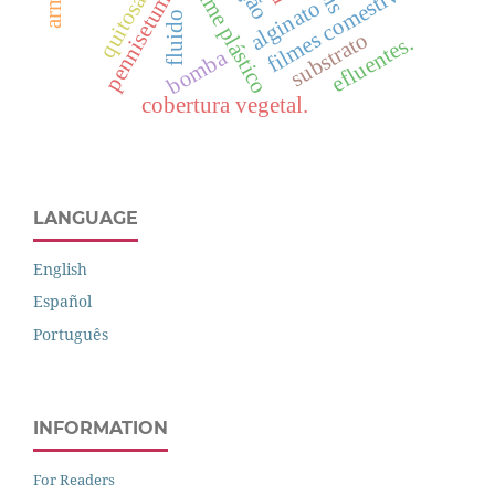
filmes comestíveis
quitosana
filme plástico
alginato
fluido
substrato
efluentes.
bomba
cobertura vegetal.
LANGUAGE
English
Español
Português
INFORMATION
For Readers