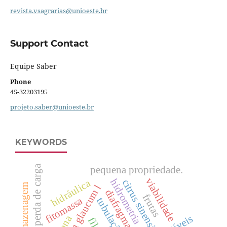
revista.vsagrarias@unioeste.br
Support Contact
Equipe Saber
Phone
45-32203195
projeto.saber@unioeste.br
KEYWORDS
perda de carga
pequena propriedade.
viabilidade
hidrometria
hidráulica
citrus sinensis
armazenagem
pennisetum glaucum l
diafragma
frutas
fitomassa
tubulação