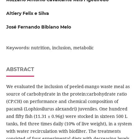
Altiery Felix e Silva
José Fernando Bibiano Melo
nutrition, inclusion, metabolic
Keywords:
ABSTRACT
We evaluated the inclusion of peeled-mango waste meal as
source of carbohydrate in the protein:carbohydrate ratio
(CP:CH) on performance and chemical composition of
pacamã (Lophiosilurus alexandri) juveniles. One hundred
and fifty fish (11.31 ± 0.96g) were stocked in sixteen 500 L
tanks, fed three times daily (10% of live weight), in a system
with water recirculation with biofilter. The treatments
consisted of four experimental diets with decreasing levels