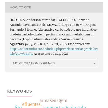
HOW TO CITE
DE SOUZA, Anderson Miranda; FIGEUIREDO, Rozzano
Antonio Cavalcante Reis; SILVA, Altiery Felix e; MELO, José
Fernando Bibiano. Alternative carbohydrate use in relation
protein:carbohydrate in performance and metabolism of
pacamã (Lophiosilurus alexandri).
Varia Scientia
Agrárias
,
[S. l.]
, v. 5, n. 1, p. 77–91, 2018. Disponível em:
https://saber.unioeste.br/index.php/variascientiaagraria/art
icle/view/14174
. Acesso em: 10 aug. 2026.
MORE CITATION FORMATS
KEYWORDS
armazenagem
efluentes.
compactação do solo