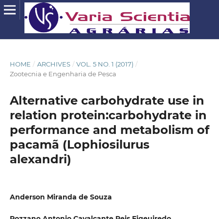
HOME
/
ARCHIVES
/
VOL. 5 NO. 1 (2017)
/
Zootecnia e Engenharia de Pesca
Alternative carbohydrate use in
relation protein:carbohydrate in
performance and metabolism of
pacamã (Lophiosilurus
alexandri)
Anderson Miranda de Souza
Rozzano Antonio Cavalcante Reis Figeuiredo