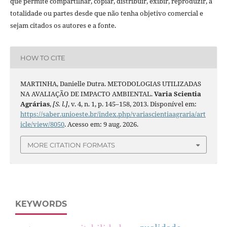
que permite compartilhar, copiar, distribuir, exibir, reproduzir, a
totalidade ou partes desde que não tenha objetivo comercial e
sejam citados os autores e a fonte.
HOW TO CITE
MARTINHA, Danielle Dutra. METODOLOGIAS UTILIZADAS
NA AVALIAÇÃO DE IMPACTO AMBIENTAL.
Varia Scientia
Agrárias
,
[S. l.]
, v. 4, n. 1, p. 145–158, 2013. Disponível em:
https://saber.unioeste.br/index.php/variascientiaagraria/art
icle/view/8050
. Acesso em: 9 aug. 2026.
MORE CITATION FORMATS
KEYWORDS