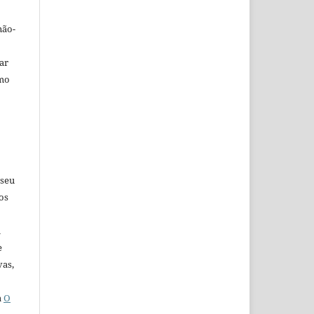
não-
car
omo
 seu
os
u
e
vas,
a
O