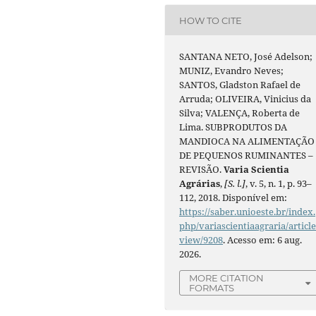
HOW TO CITE
SANTANA NETO, José Adelson;
MUNIZ, Evandro Neves;
SANTOS, Gladston Rafael de
Arruda; OLIVEIRA, Vinicius da
Silva; VALENÇA, Roberta de
Lima. SUBPRODUTOS DA
MANDIOCA NA ALIMENTAÇÃO
DE PEQUENOS RUMINANTES –
REVISÃO.
Varia Scientia
Agrárias
,
[S. l.]
, v. 5, n. 1, p. 93–
112, 2018. Disponível em:
https://saber.unioeste.br/index.
php/variascientiaagraria/article
view/9208
. Acesso em: 6 aug.
2026.
MORE CITATION
FORMATS