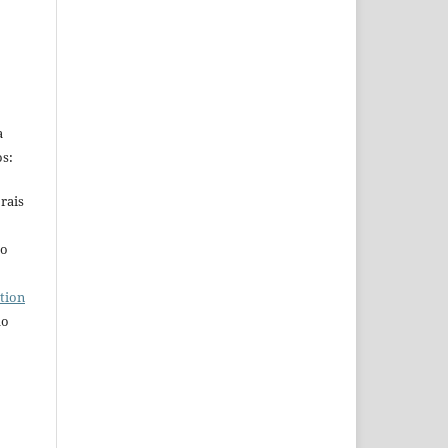
a
s:
rais
ho
tion
do