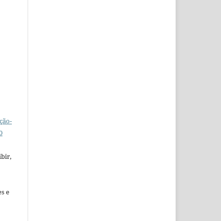
ção-
0
bir,
es e