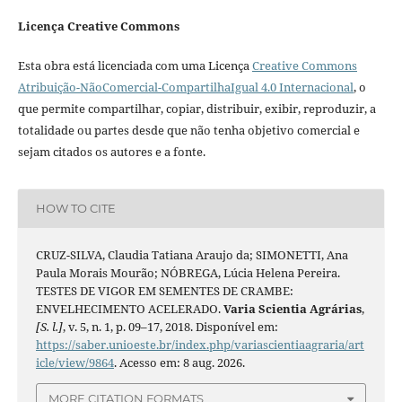
Licença Creative Commons
Esta obra está licenciada com uma Licença
Creative Commons
Atribuição-NãoComercial-CompartilhaIgual 4.0 Internacional
, o
que permite compartilhar, copiar, distribuir, exibir, reproduzir, a
totalidade ou partes desde que não tenha objetivo comercial e
sejam citados os autores e a fonte.
HOW TO CITE
CRUZ-SILVA, Claudia Tatiana Araujo da; SIMONETTI, Ana
Paula Morais Mourão; NÓBREGA, Lúcia Helena Pereira.
TESTES DE VIGOR EM SEMENTES DE CRAMBE:
ENVELHECIMENTO ACELERADO.
Varia Scientia Agrárias
,
[S. l.]
, v. 5, n. 1, p. 09–17, 2018. Disponível em:
https://saber.unioeste.br/index.php/variascientiaagraria/art
icle/view/9864
. Acesso em: 8 aug. 2026.
MORE CITATION FORMATS