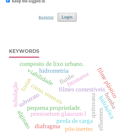
Keep me logged in
Register
Login
KEYWORDS
composto de lixo urbano.
filme plástico
viabilidade
hidrometria
fitomassa
fluido
frutas
tubulação
citrus sinensis
filmes comestíveis
substrato
bomba
quitosana
hidráulica
pequena propriedade.
efluentes.
alginato
pennisetum glaucum l
perda de carga
diafragma
pós-inertes