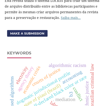
Esta revista utiliza o sistema LOCKSS para criar um sistema
de arquivo distribuído entre as bibliotecas participantes e
permite às mesmas criar arquivos permanentes da revista
para a preservação e restauração.
Saiba mais...
MAKE A SUBMISSION
KEYWORDS
algorithmic racism
brazilian criminal law
economic crisis
agency theory
electricity
courts of justice
accounting
dogmatic jurisdictional profile
self-declared black color or race
biased algorithms
algorithmic justice
state of piauí (brazil)
conflict
b3
. mediation