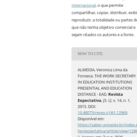
Internacional
, o que permite
compartilhar, copiar, distribuir, exibi
reproduzir, a totalidade ou partes 
que não tenha objetivo comercial e
sejam citados os autores e a fonte.
HOW TO CITE
ALMEIDA, Veronica Lima da
Fonseca. THE WORK SECRETARY
IN EDUCATION INSTITUTIONS
PRESENTIAL AND EDUCATION
DISTANCE - EAD.
Revista
Expectativa
,
[S. l.]
, v. 14, n. 1,
2015. DOI:
10.48075/revex.v14i1.12969
.
Disponível em:
https://saber.unioeste.br/index.
hp/expectativa/article/view/129
9
. Acesso em: 7 aug. 2026.