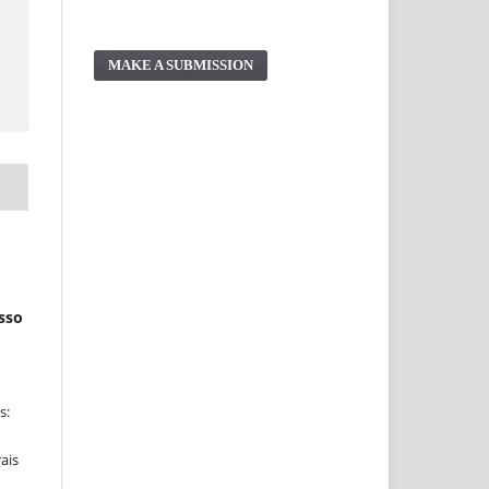
MAKE A SUBMISSION
esso
s:
ais