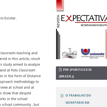
io Escolar.
n classroom teaching and
red in this article, result
his study aimed to analyze
PDF (PORTUGUESE
l and at Polo Classroom
on in the form of Distance
(BRAZIL))
 approach methodology to
rview at school and at
ts show that despite
O TRABALHO DO
rks in the school
SECRETÁRIO EM
e school community , but