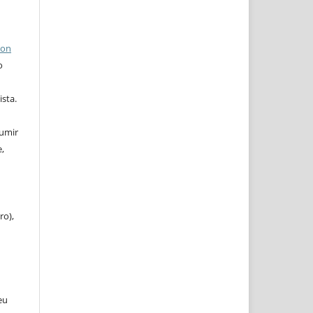
ion
o
ista.
sumir
,
ro),
eu