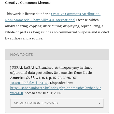
Creative Commons License
This work is licensed under a
Creative Commons Attribution-
NonCommercial-ShareAlike 4.0 International
License, which
allows sharing, copying, distributing, displaying, reproducing, a
whole or parts as long as it has no commercial purpose and is cited
by authors and a source.
HOW TO CITE
J.PERAL RABASA, Francisco. Anthroponymy in times
ofpersonal data protection.
Onomastics from Latin
America
,
[S. l.]
, v. 1, n. 1, p. 45–76, 2020. DOI:
10.48075/odal.v1i1.24160
. Disponível em:
https://saber.unioeste.br/index.php/onomastica/article/vie
w/24160
. Acesso em: 10 aug. 2026.
MORE CITATION FORMATS