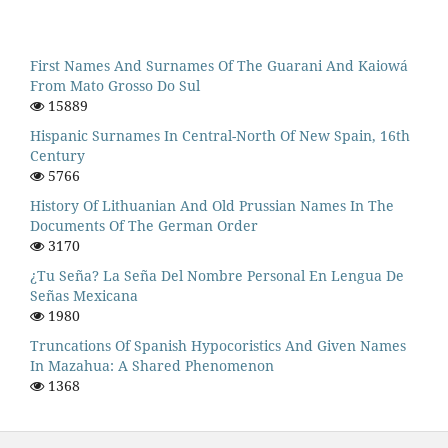
First Names And Surnames Of The Guarani And Kaiowá
From Mato Grosso Do Sul
15889
Hispanic Surnames In Central-North Of New Spain, 16th
Century
5766
History Of Lithuanian And Old Prussian Names In The
Documents Of The German Order
3170
¿Tu Seña? La Seña Del Nombre Personal En Lengua De
Señas Mexicana
1980
Truncations Of Spanish Hypocoristics And Given Names
In Mazahua: A Shared Phenomenon
1368