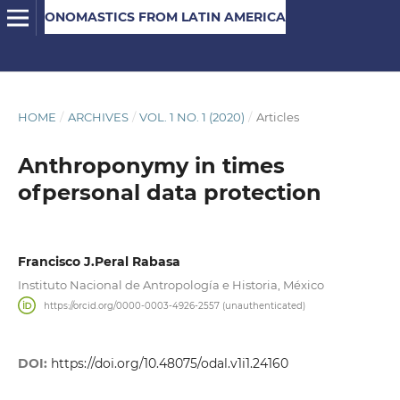
ONOMASTICS FROM LATIN AMERICA
HOME
/
ARCHIVES
/
VOL. 1 NO. 1 (2020)
/
Articles
Anthroponymy in times
ofpersonal data protection
Francisco J.Peral Rabasa
Instituto Nacional de Antropología e Historia, México
https://orcid.org/0000-0003-4926-2557 (unauthenticated)
DOI:
https://doi.org/10.48075/odal.v1i1.24160