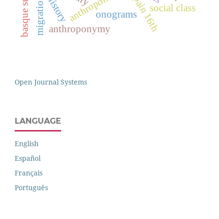
new spain 16th
anthroponomy
history
social class
onograms
anthroponymy
Open Journal Systems
LANGUAGE
English
Español
Français
Português