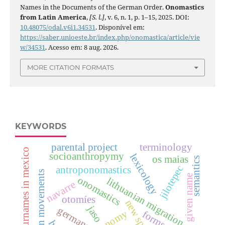
Names in the Documents of the German Order.
Onomastics
from Latin America
,
[S. l.]
, v. 6, n. 1, p. 1–15, 2025. DOI:
10.48075/odal.v6i1.34531
. Disponível em:
https://saber.unioeste.br/index.php/onomastica/article/vie
w/34531
. Acesso em: 8 aug. 2026.
MORE CITATION FORMATS
KEYWORDS
parental project
terminology
basque surnames in mexico
socioanthropymy
lexicology
os maias
semantics
jilotepec
antroponomastics
migration movements
given name
onomastics
lithuanian migration
navarre
otomíes
jaso
germany
forms