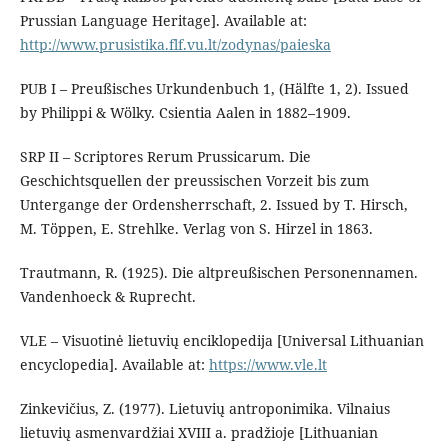
Prussian Language Heritage]. Available at:
http://www.prusistika.flf.vu.lt/zodynas/paieska
PUB I – Preußisches Urkundenbuch 1, (Hälfte 1, 2). Issued
by Philippi & Wölky. Csientia Aalen in 1882–1909.
SRP II – Scriptores Rerum Prussicarum. Die
Geschichtsquellen der preussischen Vorzeit bis zum
Untergange der Ordensherrschaft, 2. Issued by T. Hirsch,
M. Töppen, E. Strehlke. Verlag von S. Hirzel in 1863.
Trautmann, R. (1925). Die altpreußischen Personennamen.
Vandenhoeck & Ruprecht.
VLE – Visuotinė lietuvių enciklopedija [Universal Lithuanian
encyclopedia]. Available at:
https://www.vle.lt
Zinkevičius, Z. (1977). Lietuvių antroponimika. Vilnaius
lietuvių asmenvardžiai XVIII a. pradžioje [Lithuanian