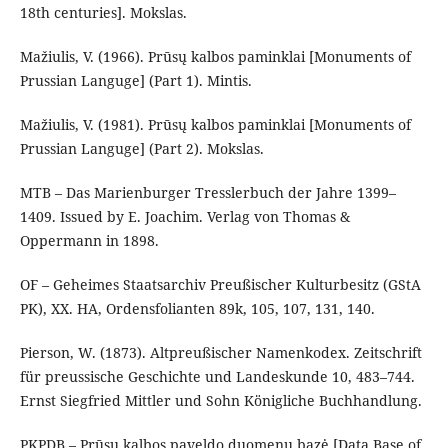
18th centuries]. Mokslas.
Mažiulis, V. (1966). Prūsų kalbos paminklai [Monuments of
Prussian Languge] (Part 1). Mintis.
Mažiulis, V. (1981). Prūsų kalbos paminklai [Monuments of
Prussian Languge] (Part 2). Mokslas.
MTB – Das Marienburger Tresslerbuch der Jahre 1399–
1409. Issued by E. Joachim. Verlag von Thomas &
Oppermann in 1898.
OF – Geheimes Staatsarchiv Preußischer Kulturbesitz (GStA
PK), XX. HA, Ordensfolianten 89k, 105, 107, 131, 140.
Pierson, W. (1873). Altpreußischer Namenkodex. Zeitschrift
für preussische Geschichte und Landeskunde 10, 483–744.
Ernst Siegfried Mittler und Sohn Königliche Buchhandlung.
PKPDB – Prūsų kalbos paveldo duomenų bazė [Data Base of