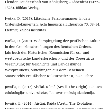
Elenden Bruderschaft von Königsberg – Löbenicht (1477–
1523). Böhlau Verlag.
Ivoška, D. (2015). Litauische Personennamen in den
Ordensdokumenten. Acta linguistica Lithuanica 73, 38–54.
Lietuvių kalbos institutas.
Ivoška, D. (2019). Widerspiegelung der prußischen Kultur
in den Grenzbeschreibungen des Deutschen Ordens.
Jahrbuch der Historischen Kommission für ost- und
westpreußische Landesforschung und der Copernicus-
Vereinigung für Geschichte und Lan-deskunde
Westpreußens, Mitteilungen aus dem Geheimen
Staatsarchiv Preußischer Kul-turbesitz 10, 7–23. Fibre.
Jovaiša, E. (2013) Aisčiai. Kilmė [Aestii. The Origin]. Lietuvos
edukologijos universitetas, Lietuvos mokslų akademija.
Jovaiša, E. (2014). Aisčiai. Raida [Aestii. The Evolution].