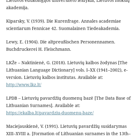
Lietuvos edukologijos universiteto leidykla, Lietuvos mokslų
akademija.
Kiparsky, V. (1939). Die Kurenfrage. Annales academiae
scientiarum Fennicae 42. Suomalainen Tiedeakademia.
Lewy, E. (1904). Die altpreußischen Personennamen.
Buchdruckerei H. Fleischmann.
LKŽe – Naktinienė, G. (2018). Lietuvių kalbos žodynas [The
Lithuanian Language Dictionary] vols. I–XX (1941–2002), e-
version. Lietuvių kalbos institutas. Available at:
http://www.lkz.lt/
LPDB – Lietuvių pavardžių duomenų bazė [The Data Base of
Lithuanian Surnames]. Available at:
https://ekalba.lt/pavardziu-duomenu-baze/
Maciejauskienė, V. (1991). Lietuvių pavardžių susidarymas
XIII–XVIII a. [Formation of Lithuanian surnames in the 13th–