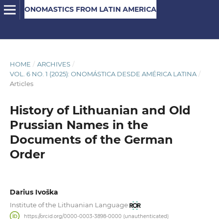
ONOMASTICS FROM LATIN AMERICA
HOME
/
ARCHIVES
/
VOL. 6 NO. 1 (2025): ONOMÁSTICA DESDE AMÉRICA LATINA
/
Articles
History of Lithuanian and Old
Prussian Names in the
Documents of the German
Order
Darius Ivoška
Institute of the Lithuanian Language
https://orcid.org/0000-0003-3898-0000 (unauthenticated)