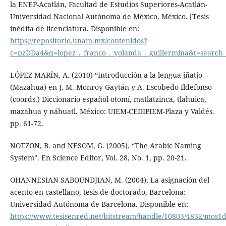
la ENEP-Acatlán, Facultad de Estudios Superiores-Acatlán-
Universidad Nacional Autónoma de México, México. [Tesis
inédita de licenciatura. Disponible en:
https://repositorio.unam.mx/contenidos?
c=pzDDa4&q=lopez_._franco_._yolanda_._guillermina&t=searc
LÓPEZ MARÍN, A. (2010) “Introducción a la lengua jñatjo
(Mazahua) en J. M. Monroy Gaytán y A. Escobedo Ildefonso
(coords.) Diccionario español-otomí, matlatzinca, tlahuica,
mazahua y náhuatl. México: UIEM-CEDIPIEM-Plaza y Valdés.
pp. 61-72.
NOTZON, B. and NESOM, G. (2005). “The Arabic Naming
System”. En Science Editor, Vol. 28, No. 1, pp. 20-21.
OHANNESIAN SABOUNDJIAN, M. (2004), La asignación del
acento en castellano, tesis de doctorado, Barcelona:
Universidad Autónoma de Barcelona. Disponible en:
https://www.tesisenred.net/bitstream/handle/10803/4832/mos1