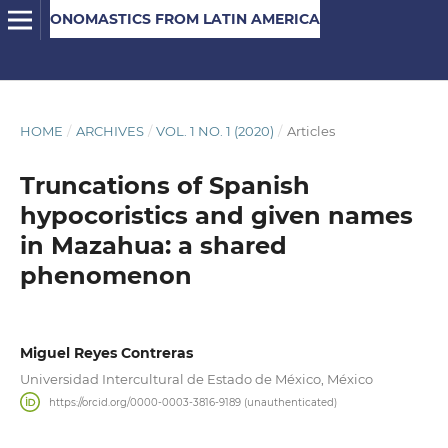
ONOMASTICS FROM LATIN AMERICA
HOME
/
ARCHIVES
/
VOL. 1 NO. 1 (2020)
/
Articles
Truncations of Spanish
hypocoristics and given names
in Mazahua: a shared
phenomenon
Miguel Reyes Contreras
Universidad Intercultural de Estado de México, México
https://orcid.org/0000-0003-3816-9189 (unauthenticated)