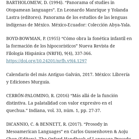
BARTHOLOMEW, D. (1994). “Panorama of studies in
Otopamean languages”. En Leonardo Manrique y Yolanda
Lastra (editores). Panorama de los estudios de las lenguas
indígenas de México. México-Ecuador: Colección Abya-Yala.
BOYD-BOWMAN, P. (1955) “Cómo obra la fonética infantil en
la formación de los hipocorísticos” Nueva Revista de
Filología Hispánica (NRFH), 9(4), 337-366.
https://doi.org/10.24201/nrfh.v9i4.1297
Calendario del más Antiguo Galván, 2017. México: Librería
y Ediciones Murguía.
CERRÓN-PALOMINO, R. (2016) “Más allá de la función
distintiva. La palatalidad con valor expresivo en el
quechua.” Indiana, vol. 33, núm. 1, pp. 27-37.
DiCANNIO, C. & BENNETT, R. (2017). “Prosody in
Mesoamerican Languages” en Carlos Gussenhoven & Aoju
Chen (Editors). The Oxford Handbook of Language Prosody.