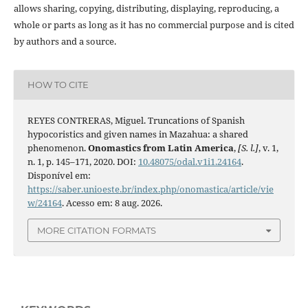
allows sharing, copying, distributing, displaying, reproducing, a
whole or parts as long as it has no commercial purpose and is cited
by authors and a source.
HOW TO CITE
REYES CONTRERAS, Miguel. Truncations of Spanish
hypocoristics and given names in Mazahua: a shared
phenomenon.
Onomastics from Latin America
,
[S. l.]
, v. 1,
n. 1, p. 145–171, 2020. DOI:
10.48075/odal.v1i1.24164
.
Disponível em:
https://saber.unioeste.br/index.php/onomastica/article/vie
w/24164
. Acesso em: 8 aug. 2026.
MORE CITATION FORMATS