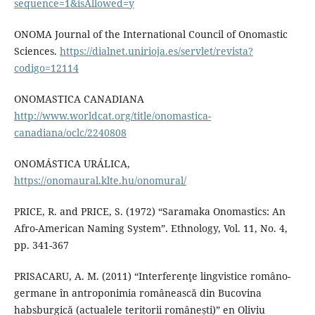
sequence=1&isAllowed=y
ONOMA Journal of the International Council of Onomastic
Sciences.
https://dialnet.unirioja.es/servlet/revista?
codigo=12114
ONOMASTICA CANADIANA
http://www.worldcat.org/title/onomastica-
canadiana/oclc/2240808
ONOMÁSTICA URÁLICA,
https://onomaural.klte.hu/onomural/
PRICE, R. and PRICE, S. (1972) “Saramaka Onomastics: An
Afro-American Naming System”. Ethnology, Vol. 11, No. 4,
pp. 341-367
PRISACARU, A. M. (2011) “Interferenţe lingvistice româno-
germane în antroponimia românească din Bucovina
habsburgică (actualele teritorii românești)” en Oliviu