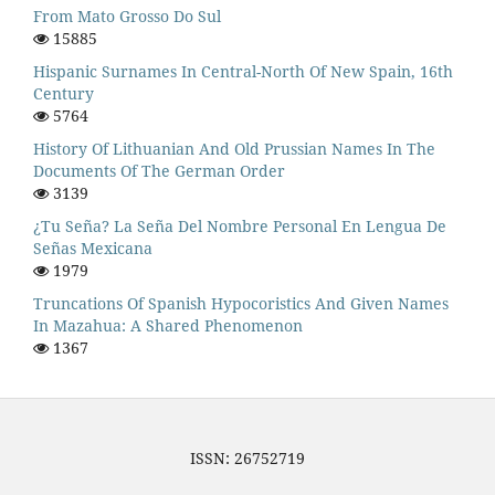
From Mato Grosso Do Sul
15885
Hispanic Surnames In Central-North Of New Spain, 16th
Century
5764
History Of Lithuanian And Old Prussian Names In The
Documents Of The German Order
3139
¿Tu Seña? La Seña Del Nombre Personal En Lengua De
Señas Mexicana
1979
Truncations Of Spanish Hypocoristics And Given Names
In Mazahua: A Shared Phenomenon
1367
ISSN: 26752719